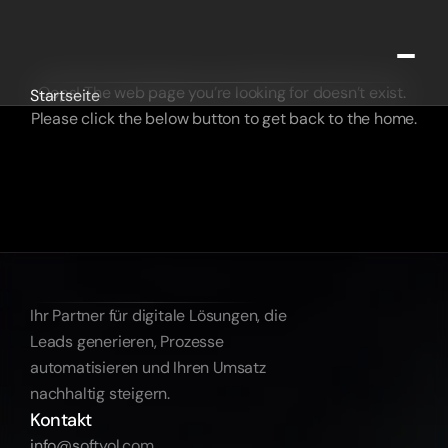
Oops! The web page you’re looking for doesn’t exist. 
Startseite
Please click the below button to get back to the home.
Projekte
Kontakt
FAQ
Kostenlose Bedarfsanalyse
Ihr Partner für digitale Lösungen, die 
Leads generieren, Prozesse 
automatisieren und Ihren Umsatz 
nachhaltig steigern.
Kontakt
info@softyol.com